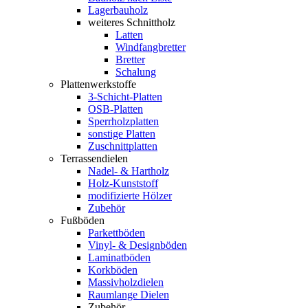
Lagerbauholz
weiteres Schnittholz
Latten
Windfangbretter
Bretter
Schalung
Plattenwerkstoffe
3-Schicht-Platten
OSB-Platten
Sperrholzplatten
sonstige Platten
Zuschnittplatten
Terrassendielen
Nadel- & Hartholz
Holz-Kunststoff
modifizierte Hölzer
Zubehör
Fußböden
Parkettböden
Vinyl- & Designböden
Laminatböden
Korkböden
Massivholzdielen
Raumlange Dielen
Zubehör