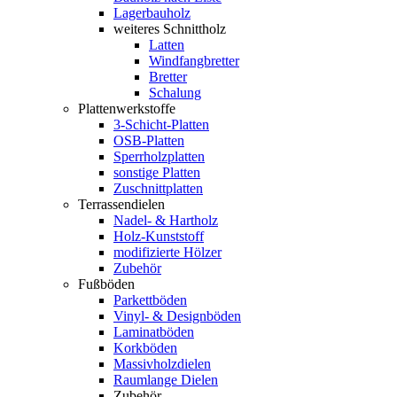
Lagerbauholz
weiteres Schnittholz
Latten
Windfangbretter
Bretter
Schalung
Plattenwerkstoffe
3-Schicht-Platten
OSB-Platten
Sperrholzplatten
sonstige Platten
Zuschnittplatten
Terrassendielen
Nadel- & Hartholz
Holz-Kunststoff
modifizierte Hölzer
Zubehör
Fußböden
Parkettböden
Vinyl- & Designböden
Laminatböden
Korkböden
Massivholzdielen
Raumlange Dielen
Zubehör