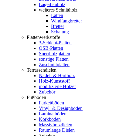
Lagerbauholz
weiteres Schnittholz
Latten
Windfangbretter
Bretter
Schalung
Plattenwerkstoffe
3-Schicht-Platten
OSB-Platten
Sperrholzplatten
sonstige Platten
Zuschnittplatten
Terrassendielen
Nadel- & Hartholz
Holz-Kunststoff
modifizierte Hölzer
Zubehör
Fußböden
Parkettböden
Vinyl- & Designböden
Laminatböden
Korkböden
Massivholzdielen
Raumlange Dielen
Zubehör