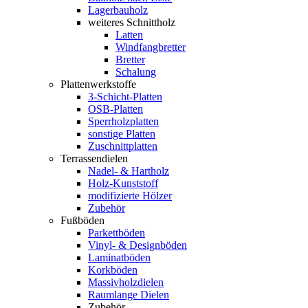
Lagerbauholz
weiteres Schnittholz
Latten
Windfangbretter
Bretter
Schalung
Plattenwerkstoffe
3-Schicht-Platten
OSB-Platten
Sperrholzplatten
sonstige Platten
Zuschnittplatten
Terrassendielen
Nadel- & Hartholz
Holz-Kunststoff
modifizierte Hölzer
Zubehör
Fußböden
Parkettböden
Vinyl- & Designböden
Laminatböden
Korkböden
Massivholzdielen
Raumlange Dielen
Zubehör