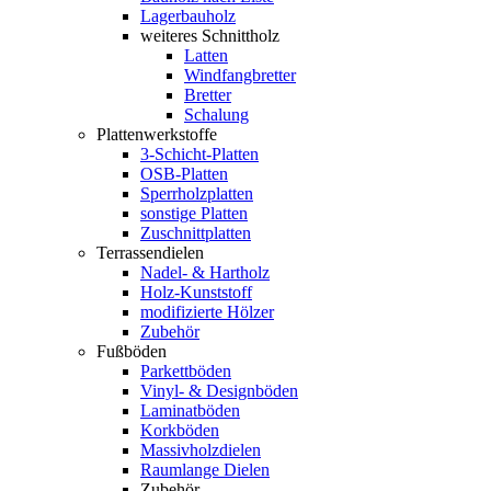
Lagerbauholz
weiteres Schnittholz
Latten
Windfangbretter
Bretter
Schalung
Plattenwerkstoffe
3-Schicht-Platten
OSB-Platten
Sperrholzplatten
sonstige Platten
Zuschnittplatten
Terrassendielen
Nadel- & Hartholz
Holz-Kunststoff
modifizierte Hölzer
Zubehör
Fußböden
Parkettböden
Vinyl- & Designböden
Laminatböden
Korkböden
Massivholzdielen
Raumlange Dielen
Zubehör