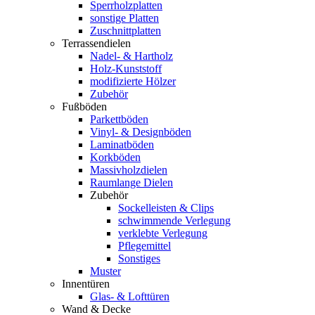
Sperrholzplatten
sonstige Platten
Zuschnittplatten
Terrassendielen
Nadel- & Hartholz
Holz-Kunststoff
modifizierte Hölzer
Zubehör
Fußböden
Parkettböden
Vinyl- & Designböden
Laminatböden
Korkböden
Massivholzdielen
Raumlange Dielen
Zubehör
Sockelleisten & Clips
schwimmende Verlegung
verklebte Verlegung
Pflegemittel
Sonstiges
Muster
Innentüren
Glas- & Lofttüren
Wand & Decke