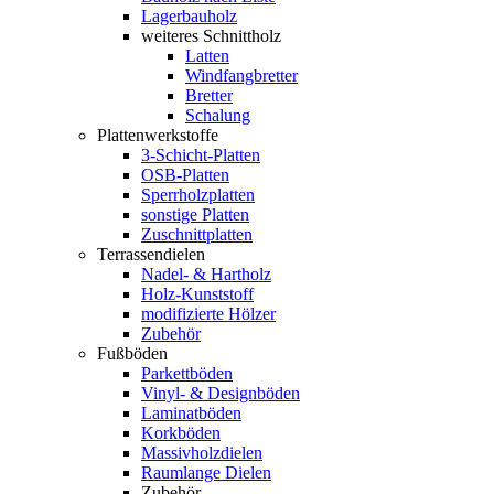
Lagerbauholz
weiteres Schnittholz
Latten
Windfangbretter
Bretter
Schalung
Plattenwerkstoffe
3-Schicht-Platten
OSB-Platten
Sperrholzplatten
sonstige Platten
Zuschnittplatten
Terrassendielen
Nadel- & Hartholz
Holz-Kunststoff
modifizierte Hölzer
Zubehör
Fußböden
Parkettböden
Vinyl- & Designböden
Laminatböden
Korkböden
Massivholzdielen
Raumlange Dielen
Zubehör