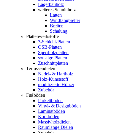
Lagerbauholz
weiteres Schnittholz
Latten
Windfangbretter
Bretter
Schalung
Plattenwerkstoffe
3-Schicht-Platten
OSB-Platten
Sperrholzplatten
sonstige Platten
Zuschnittplatten
Terrassendielen
Nadel- & Hartholz
Holz-Kunststoff
modifizierte Hölzer
Zubehör
Fußböden
Parkettböden
Vinyl- & Designböden
Laminatböden
Korkböden
Massivholzdielen
Raumlange Dielen
Zubehör