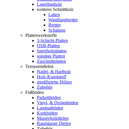
Lagerbauholz
weiteres Schnittholz
Latten
Windfangbretter
Bretter
Schalung
Plattenwerkstoffe
3-Schicht-Platten
OSB-Platten
Sperrholzplatten
sonstige Platten
Zuschnittplatten
Terrassendielen
Nadel- & Hartholz
Holz-Kunststoff
modifizierte Hölzer
Zubehör
Fußböden
Parkettböden
Vinyl- & Designböden
Laminatböden
Korkböden
Massivholzdielen
Raumlange Dielen
Zubehör