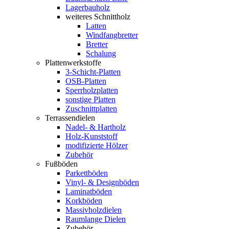
Lagerbauholz
weiteres Schnittholz
Latten
Windfangbretter
Bretter
Schalung
Plattenwerkstoffe
3-Schicht-Platten
OSB-Platten
Sperrholzplatten
sonstige Platten
Zuschnittplatten
Terrassendielen
Nadel- & Hartholz
Holz-Kunststoff
modifizierte Hölzer
Zubehör
Fußböden
Parkettböden
Vinyl- & Designböden
Laminatböden
Korkböden
Massivholzdielen
Raumlange Dielen
Zubehör