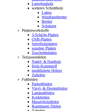
Lagerbauholz
weiteres Schnittholz
Latten
Windfangbretter
Bretter
Schalung
Plattenwerkstoffe
3-Schicht-Platten
OSB-Platten
Sperrholzplatten
sonstige Platten
Zuschnittplatten
Terrassendielen
Nadel- & Hartholz
Holz-Kunststoff
modifizierte Hölzer
Zubehör
Fußböden
Parkettböden
Vinyl- & Designböden
Laminatböden
Korkböden
Massivholzdielen
Raumlange Dielen
Zubehör