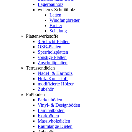
Lagerbauholz
weiteres Schnittholz
Latten
Windfangbretter
Bretter
Schalung
Plattenwerkstoffe
3-Schicht-Platten
OSB-Platten
Sperrholzplatten
sonstige Platten
Zuschnittplatten
Terrassendielen
Nadel- & Hartholz
Holz-Kunststoff
modifizierte Hölzer
Zubehör
Fußböden
Parkettböden
Vinyl- & Designböden
Laminatböden
Korkböden
Massivholzdielen
Raumlange Dielen
Zubehör