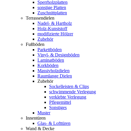
Sperrholzplatten
sonstige Platten
Zuschnittplatten
Terrassendielen
Nadel- & Hartholz
Holz-Kunststoff
modifizierte Hölzer
Zubehör
Fußböden
Parkettböden
Vinyl- & Designböden
Laminatböden
Korkböden
Massivholzdielen
Raumlange Dielen
Zubehör
Sockelleisten & Clips
schwimmende Verlegung
verklebte Verlegung
Pflegemittel
Sonstiges
Muster
Innentüren
Glas- & Lofttüren
Wand & Decke