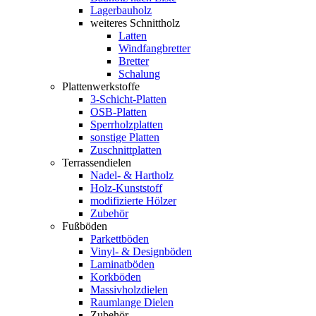
Lagerbauholz
weiteres Schnittholz
Latten
Windfangbretter
Bretter
Schalung
Plattenwerkstoffe
3-Schicht-Platten
OSB-Platten
Sperrholzplatten
sonstige Platten
Zuschnittplatten
Terrassendielen
Nadel- & Hartholz
Holz-Kunststoff
modifizierte Hölzer
Zubehör
Fußböden
Parkettböden
Vinyl- & Designböden
Laminatböden
Korkböden
Massivholzdielen
Raumlange Dielen
Zubehör