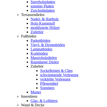
Sperrholzplatten
sonstige Platten
Zuschnittplatten
Terrassendielen
Nadel- & Hartholz
Holz-Kunststoff
modifizierte Hölzer
Zubehör
Fußböden
Parkettböden
Vinyl- & Designböden
Laminatböden
Korkböden
Massivholzdielen
Raumlange Dielen
Zubehör
Sockelleisten & Clips
schwimmende Verlegung
verklebte Verlegung
Pflegemittel
Sonstiges
Muster
Innentüren
Glas- & Lofttüren
Wand & Decke