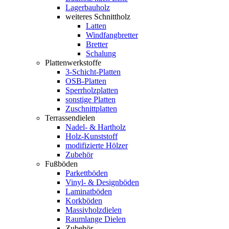
Lagerbauholz
weiteres Schnittholz
Latten
Windfangbretter
Bretter
Schalung
Plattenwerkstoffe
3-Schicht-Platten
OSB-Platten
Sperrholzplatten
sonstige Platten
Zuschnittplatten
Terrassendielen
Nadel- & Hartholz
Holz-Kunststoff
modifizierte Hölzer
Zubehör
Fußböden
Parkettböden
Vinyl- & Designböden
Laminatböden
Korkböden
Massivholzdielen
Raumlange Dielen
Zubehör