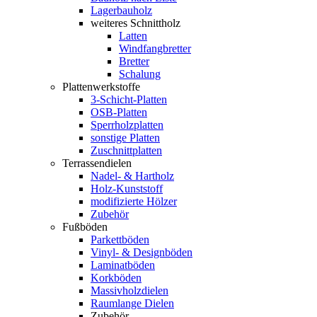
Lagerbauholz
weiteres Schnittholz
Latten
Windfangbretter
Bretter
Schalung
Plattenwerkstoffe
3-Schicht-Platten
OSB-Platten
Sperrholzplatten
sonstige Platten
Zuschnittplatten
Terrassendielen
Nadel- & Hartholz
Holz-Kunststoff
modifizierte Hölzer
Zubehör
Fußböden
Parkettböden
Vinyl- & Designböden
Laminatböden
Korkböden
Massivholzdielen
Raumlange Dielen
Zubehör