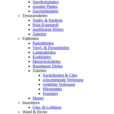
Sperrholzplatten
sonstige Platten
Zuschnittplatten
Terrassendielen
Nadel- & Hartholz
Holz-Kunststoff
modifizierte Hölzer
Zubehör
Fußböden
Parkettböden
Vinyl- & Designböden
Laminatböden
Korkböden
Massivholzdielen
Raumlange Dielen
Zubehör
Sockelleisten & Clips
schwimmende Verlegung
verklebte Verlegung
Pflegemittel
Sonstiges
Muster
Innentüren
Glas- & Lofttüren
Wand & Decke