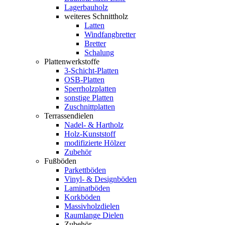
Lagerbauholz
weiteres Schnittholz
Latten
Windfangbretter
Bretter
Schalung
Plattenwerkstoffe
3-Schicht-Platten
OSB-Platten
Sperrholzplatten
sonstige Platten
Zuschnittplatten
Terrassendielen
Nadel- & Hartholz
Holz-Kunststoff
modifizierte Hölzer
Zubehör
Fußböden
Parkettböden
Vinyl- & Designböden
Laminatböden
Korkböden
Massivholzdielen
Raumlange Dielen
Zubehör