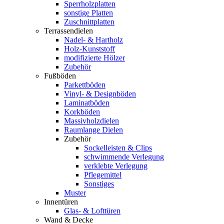
Sperrholzplatten
sonstige Platten
Zuschnittplatten
Terrassendielen
Nadel- & Hartholz
Holz-Kunststoff
modifizierte Hölzer
Zubehör
Fußböden
Parkettböden
Vinyl- & Designböden
Laminatböden
Korkböden
Massivholzdielen
Raumlange Dielen
Zubehör
Sockelleisten & Clips
schwimmende Verlegung
verklebte Verlegung
Pflegemittel
Sonstiges
Muster
Innentüren
Glas- & Lofttüren
Wand & Decke