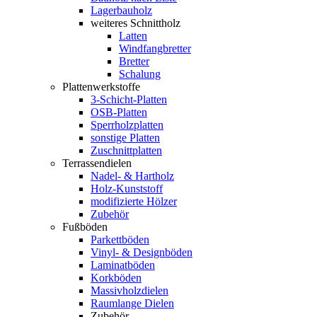
Lagerbauholz
weiteres Schnittholz
Latten
Windfangbretter
Bretter
Schalung
Plattenwerkstoffe
3-Schicht-Platten
OSB-Platten
Sperrholzplatten
sonstige Platten
Zuschnittplatten
Terrassendielen
Nadel- & Hartholz
Holz-Kunststoff
modifizierte Hölzer
Zubehör
Fußböden
Parkettböden
Vinyl- & Designböden
Laminatböden
Korkböden
Massivholzdielen
Raumlange Dielen
Zubehör