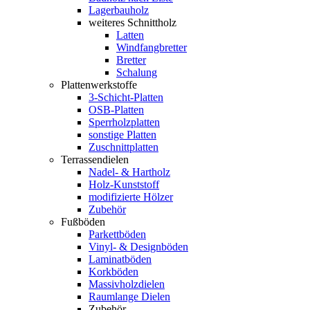
Lagerbauholz
weiteres Schnittholz
Latten
Windfangbretter
Bretter
Schalung
Plattenwerkstoffe
3-Schicht-Platten
OSB-Platten
Sperrholzplatten
sonstige Platten
Zuschnittplatten
Terrassendielen
Nadel- & Hartholz
Holz-Kunststoff
modifizierte Hölzer
Zubehör
Fußböden
Parkettböden
Vinyl- & Designböden
Laminatböden
Korkböden
Massivholzdielen
Raumlange Dielen
Zubehör