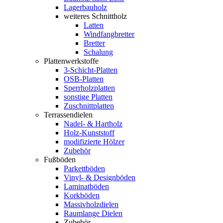
Lagerbauholz
weiteres Schnittholz
Latten
Windfangbretter
Bretter
Schalung
Plattenwerkstoffe
3-Schicht-Platten
OSB-Platten
Sperrholzplatten
sonstige Platten
Zuschnittplatten
Terrassendielen
Nadel- & Hartholz
Holz-Kunststoff
modifizierte Hölzer
Zubehör
Fußböden
Parkettböden
Vinyl- & Designböden
Laminatböden
Korkböden
Massivholzdielen
Raumlange Dielen
Zubehör