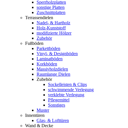
Sperrholzplatten
sonstige Platten
Zuschnittplatten
Terrassendielen
Nadel- & Hartholz
Holz-Kunststoff
modifizierte Hölzer
Zubehör
Fußböden
Parkettböden
Vinyl- & Designböden
Laminatböden
Korkböden
Massivholzdielen
Raumlange Dielen
Zubehör
Sockelleisten & Clips
schwimmende Verlegung
verklebte Verlegung
Pflegemittel
Sonstiges
Muster
Innentüren
Glas- & Lofttüren
Wand & Decke