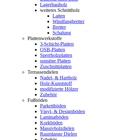
Lagerbauholz
weiteres Schnittholz
Latten
Windfangbretter
Bretter
Schalung
Plattenwerkstoffe
3-Schicht-Platten
OSB-Platten
Sperrholzplatten
sonstige Platten
Zuschnittplatten
Terrassendielen
Nadel- & Hartholz
Holz-Kunststoff
modifizierte Hölzer
Zubehör
Fußböden
Parkettböden
Vinyl- & Designböden
Laminatböden
Korkböden
Massivholzdielen
Raumlange Dielen
Zubehör