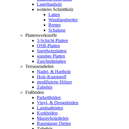
Lagerbauholz
weiteres Schnittholz
Latten
Windfangbretter
Bretter
Schalung
Plattenwerkstoffe
3-Schicht-Platten
OSB-Platten
Sperrholzplatten
sonstige Platten
Zuschnittplatten
Terrassendielen
Nadel- & Hartholz
Holz-Kunststoff
modifizierte Hölzer
Zubehör
Fußböden
Parkettböden
Vinyl- & Designböden
Laminatböden
Korkböden
Massivholzdielen
Raumlange Dielen
Zubehör