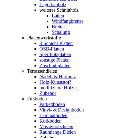
Lagerbauholz
weiteres Schnittholz
Latten
Windfangbretter
Bretter
Schalung
Plattenwerkstoffe
3-Schicht-Platten
OSB-Platten
Sperrholzplatten
sonstige Platten
Zuschnittplatten
Terrassendielen
Nadel- & Hartholz
Holz-Kunststoff
modifizierte Hölzer
Zubehör
Fußböden
Parkettböden
Vinyl- & Designböden
Laminatböden
Korkböden
Massivholzdielen
Raumlange Dielen
Zubehör