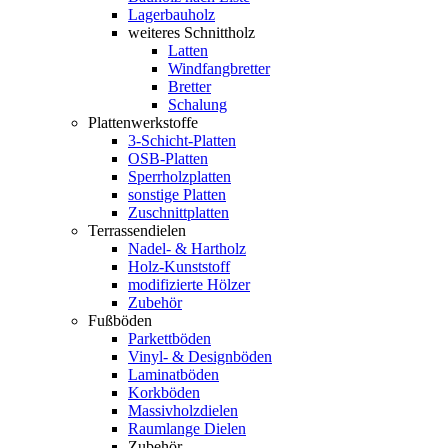
Lagerbauholz
weiteres Schnittholz
Latten
Windfangbretter
Bretter
Schalung
Plattenwerkstoffe
3-Schicht-Platten
OSB-Platten
Sperrholzplatten
sonstige Platten
Zuschnittplatten
Terrassendielen
Nadel- & Hartholz
Holz-Kunststoff
modifizierte Hölzer
Zubehör
Fußböden
Parkettböden
Vinyl- & Designböden
Laminatböden
Korkböden
Massivholzdielen
Raumlange Dielen
Zubehör