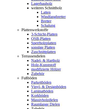
Lagerbauholz
weiteres Schnittholz
Latten
Windfangbretter
Bretter
Schalung
Plattenwerkstoffe
3-Schicht-Platten
OSB-Platten
Sperrholzplatten
sonstige Platten
Zuschnittplatten
Terrassendielen
Nadel- & Hartholz
Holz-Kunststoff
modifizierte Hölzer
Zubehör
Fußböden
Parkettböden
Vinyl- & Designböden
Laminatböden
Korkböden
Massivholzdielen
Raumlange Dielen
Zubehör