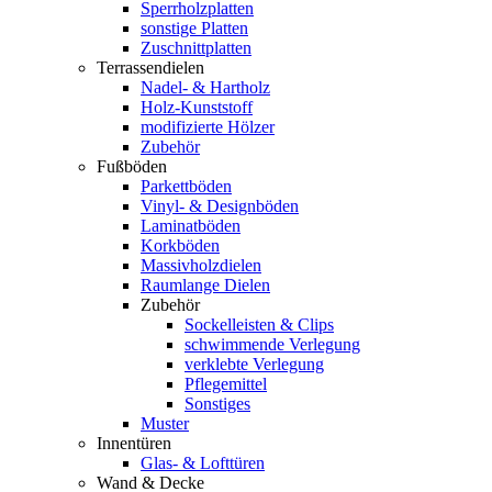
Sperrholzplatten
sonstige Platten
Zuschnittplatten
Terrassendielen
Nadel- & Hartholz
Holz-Kunststoff
modifizierte Hölzer
Zubehör
Fußböden
Parkettböden
Vinyl- & Designböden
Laminatböden
Korkböden
Massivholzdielen
Raumlange Dielen
Zubehör
Sockelleisten & Clips
schwimmende Verlegung
verklebte Verlegung
Pflegemittel
Sonstiges
Muster
Innentüren
Glas- & Lofttüren
Wand & Decke