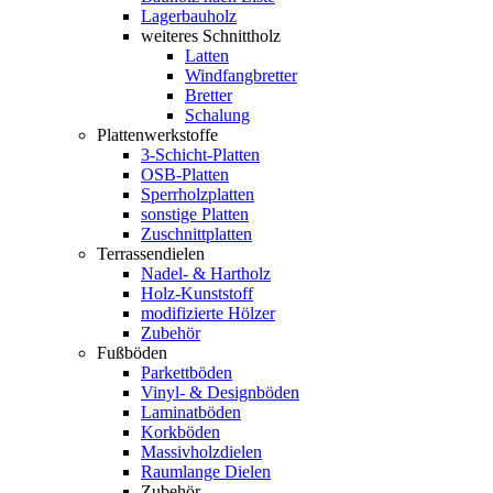
Lagerbauholz
weiteres Schnittholz
Latten
Windfangbretter
Bretter
Schalung
Plattenwerkstoffe
3-Schicht-Platten
OSB-Platten
Sperrholzplatten
sonstige Platten
Zuschnittplatten
Terrassendielen
Nadel- & Hartholz
Holz-Kunststoff
modifizierte Hölzer
Zubehör
Fußböden
Parkettböden
Vinyl- & Designböden
Laminatböden
Korkböden
Massivholzdielen
Raumlange Dielen
Zubehör