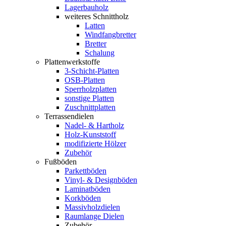
Lagerbauholz
weiteres Schnittholz
Latten
Windfangbretter
Bretter
Schalung
Plattenwerkstoffe
3-Schicht-Platten
OSB-Platten
Sperrholzplatten
sonstige Platten
Zuschnittplatten
Terrassendielen
Nadel- & Hartholz
Holz-Kunststoff
modifizierte Hölzer
Zubehör
Fußböden
Parkettböden
Vinyl- & Designböden
Laminatböden
Korkböden
Massivholzdielen
Raumlange Dielen
Zubehör