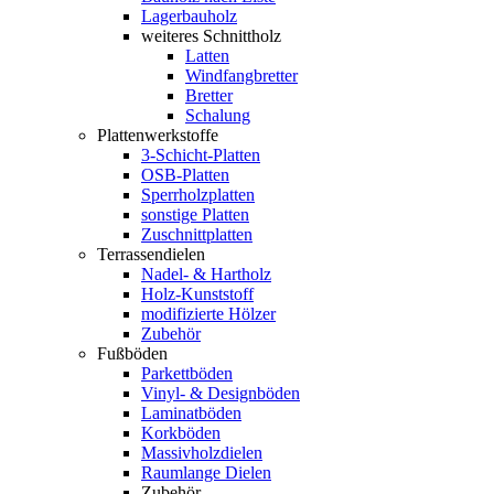
Lagerbauholz
weiteres Schnittholz
Latten
Windfangbretter
Bretter
Schalung
Plattenwerkstoffe
3-Schicht-Platten
OSB-Platten
Sperrholzplatten
sonstige Platten
Zuschnittplatten
Terrassendielen
Nadel- & Hartholz
Holz-Kunststoff
modifizierte Hölzer
Zubehör
Fußböden
Parkettböden
Vinyl- & Designböden
Laminatböden
Korkböden
Massivholzdielen
Raumlange Dielen
Zubehör