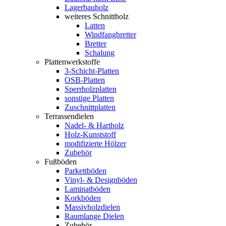
Lagerbauholz
weiteres Schnittholz
Latten
Windfangbretter
Bretter
Schalung
Plattenwerkstoffe
3-Schicht-Platten
OSB-Platten
Sperrholzplatten
sonstige Platten
Zuschnittplatten
Terrassendielen
Nadel- & Hartholz
Holz-Kunststoff
modifizierte Hölzer
Zubehör
Fußböden
Parkettböden
Vinyl- & Designböden
Laminatböden
Korkböden
Massivholzdielen
Raumlange Dielen
Zubehör