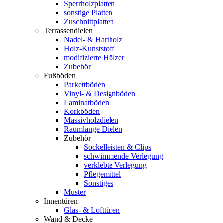
Sperrholzplatten
sonstige Platten
Zuschnittplatten
Terrassendielen
Nadel- & Hartholz
Holz-Kunststoff
modifizierte Hölzer
Zubehör
Fußböden
Parkettböden
Vinyl- & Designböden
Laminatböden
Korkböden
Massivholzdielen
Raumlange Dielen
Zubehör
Sockelleisten & Clips
schwimmende Verlegung
verklebte Verlegung
Pflegemittel
Sonstiges
Muster
Innentüren
Glas- & Lofttüren
Wand & Decke